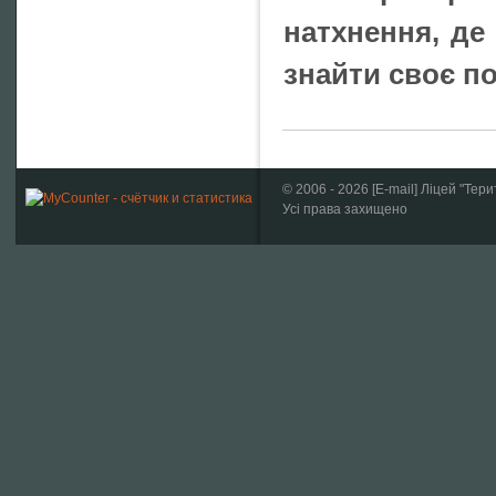
натхнення, де
знайти своє п
© 2006 -
2026
[
E-mail
] Ліцей "
Усі права захищено