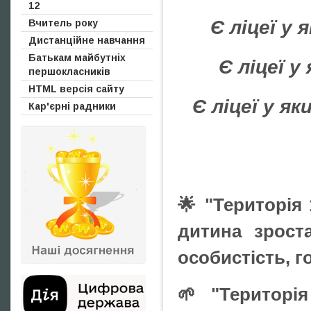
12
Є ліцеї у 
Вчитель року
Дистанційне навчання
Батькам майбутніх
Є ліцеї у
першокласників
HTML версія сайту
Є ліцеї у я
Кар'єрні радники
🌟 "Територія
дитина зроста
особистість, г
🌱 "Територія