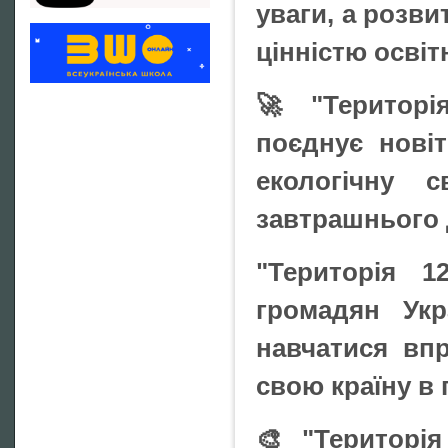
уваги, а розви
цінністю освіт
🚀 "Територі
поєднує новіт
екологічну с
завтрашнього 
"Територія 
громадян Укр
навчатися вп
свою країну в 
🎨 "Територія