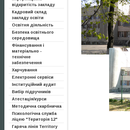
відкритість закладу
Кадровий склад
закладу освіти
Освітня діяльність
Безпека освітнього
середовища
Фінансування і
матеріально -
технічне
забезпечення
Харчування
Електронні сервіси
Інституційний аудит
Електронні освітні ресурси
Вибір підручників
Корисні посилання
Атестація/курси
Задати питання
Методична скарбничка
Реклама закладу освіти в ЗМІ
Психологічна служба
ліцею "Територія 12"
Гаряча лінія Territory